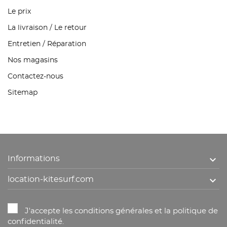
Le prix
La livraison / Le retour
Entretien / Réparation
Nos magasins
Contactez-nous
Sitemap

Informations

location-kitesurf.com
J'accepte les conditions générales et la politique de
confidentialité.