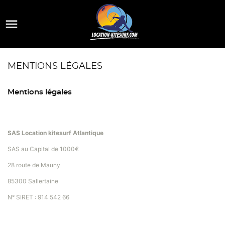

MENTIONS LÉGALES
Mentions légales
SAS Location kitesurf Atlantique
SAS au Capital de 1000€
28 route de Mauny
85300 Sallertaine
N° SIRET : 914 542 66